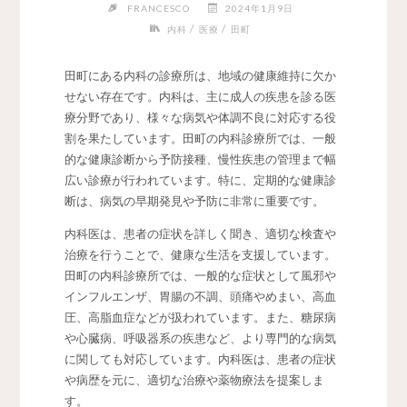
FRANCESCO
2024年1月9日
/
/
内科
医療
田町
田町にある内科の診療所は、地域の健康維持に欠か
せない存在です。
内科は、主に成人の疾患を診る医
療分野であり、様々な病気や体調不良に対応する役
割を果たしています。田町の内科診療所では、一般
的な健康診断から予防接種、慢性疾患の管理まで幅
広い診療が行われています。特に、定期的な健康診
断は、病気の早期発見や予防に非常に重要です。
内科医は、患者の症状を詳しく聞き、適切な検査や
治療を行うことで、健康な生活を支援しています。
田町の内科診療所では、一般的な症状として風邪や
インフルエンザ、胃腸の不調、頭痛やめまい、高血
圧、高脂血症などが扱われています。また、糖尿病
や心臓病、呼吸器系の疾患など、より専門的な病気
に関しても対応しています。内科医は、患者の症状
や病歴を元に、適切な治療や薬物療法を提案しま
す。